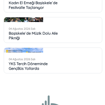
Kadın El Emeği Başiskele´de
Festivalle Taçlanıyor
04 Ağustos 2026 Salı
Başiskele´de Müzik Dolu Aile
Pikniği
04 Ağustos 2026 Salı
YKS Tercih Döneminde
GençBüs Yollarda
03 Ağustos 2026 Pazartesi
Başiskele Türkiye´nin Kültür
Mozaiğine Ev Sahipliği Yaptı