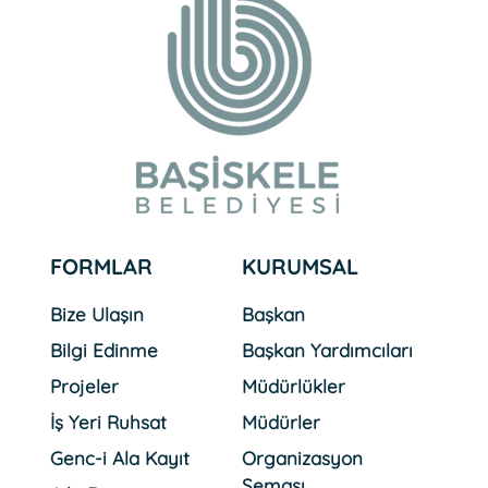
03 Ağustos 2026 Pazartesi
Köşe Bucak Hizmet
Başiskele´de
31 Temmuz 2026 Cuma
Başiskele Pastacılık
Akademisi Ülke TV
FORMLAR
KURUMSAL
Ekranlarında
Bize Ulaşın
Başkan
Bilgi Edinme
Başkan Yardımcıları
31 Temmuz 2026 Cuma
Başkan Özlü´den Yüzleri
Projeler
Müdürlükler
Güldüren Ziyaretler
İş Yeri Ruhsat
Müdürler
Genc-i Ala Kayıt
Organizasyon
Şeması