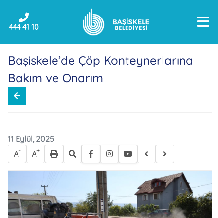
444 41 10
Başiskele’de Çöp Konteynerlarına
Bakım ve Onarım
11 Eylül, 2025
-
+
A
A