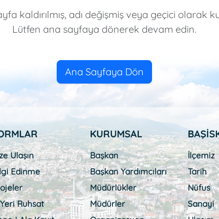
yfa kaldırılmış, adı değişmiş veya geçici olarak kul
Lütfen ana sayfaya dönerek devam edin.
Termal Turizm
Nüfus
Dernekl
Ana Sayfaya Dön
Vizyonu
Organizasyon
Değerlerimiz
Hizmet
Nöbetç
Etkinlik Takvimi
Şifalı kapıcalar ve
Binalarımız
Eczanel
Erkek , Kadın ,
Sivil Top
termal turizm
Kurumum
urumsal yapımızı
Temel Değerlerimiz
Çocuk
Düzenlenecek
Kurum Tesis ve
Bu günkü nöb
olanakları
şekillend
şemayla keşfedin
etkinlikleri görün
merkezlerimiz
eczaneler
ilkelerim
ORMLAR
KURUMSAL
BAŞİS
ze Ulaşın
Başkan
İlçemiz
lgi Edinme
Başkan Yardımcıları
Tarih
ojeler
Müdürlükler
Nüfus
 Yeri Ruhsat
Müdürler
Sanayi