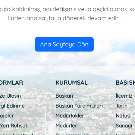
yfa kaldırılmış, adı değişmiş veya geçici olarak kul
Lütfen ana sayfaya dönerek devam edin.
Termal Turizm
Nüfus
Dernekl
Ana Sayfaya Dön
Vizyonu
Organizasyon
Değerlerimiz
Hizmet
Nöbetç
Etkinlik Takvimi
Şifalı kapıcalar ve
Binalarımız
Eczanel
Erkek , Kadın ,
Sivil Top
termal turizm
Kurumum
urumsal yapımızı
Temel Değerlerimiz
Çocuk
Düzenlenecek
Kurum Tesis ve
Bu günkü nöb
olanakları
şekillend
şemayla keşfedin
etkinlikleri görün
merkezlerimiz
eczaneler
ilkelerim
ORMLAR
KURUMSAL
BAŞİS
ze Ulaşın
Başkan
İlçemiz
lgi Edinme
Başkan Yardımcıları
Tarih
ojeler
Müdürlükler
Nüfus
 Yeri Ruhsat
Müdürler
Sanayi