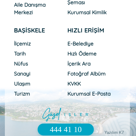
Şeması
Aile Danışma
Merkezi
Kurumsal Kimlik
BAŞİSKELE
HIZLI ERİŞİM
İlçemiz
E-Belediye
Tarih
Hızlı Ödeme
Nüfus
İçerik Ara
Sanayi
Fotoğraf Albüm
Ulaşım
KVKK
Turizm
Kurumsal E-Posta
444 41 10
Yazılım K7