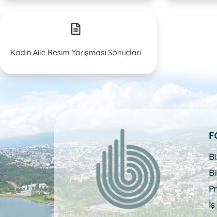
Kadın Aile Resim Yarışması Sonuçları
F
Bi
Bi
Pr
İş