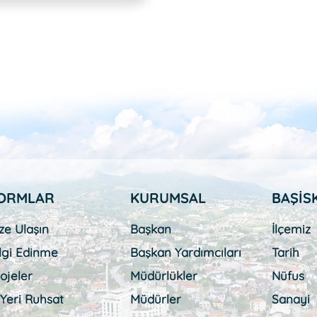
ORMLAR
KURUMSAL
BAŞİS
ze Ulaşın
Başkan
İlçemiz
lgi Edinme
Başkan Yardımcıları
Tarih
ojeler
Müdürlükler
Nüfus
 Yeri Ruhsat
Müdürler
Sanayi