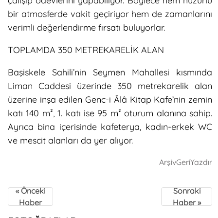
çalışıp ödevlerini yapabiliyor. Böylece hem huzurlu
bir atmosferde vakit geçiriyor hem de zamanlarını
verimli değerlendirme fırsatı buluyorlar.
TOPLAMDA 350 METREKARELİK ALAN
Başiskele Sahili’nin Seymen Mahallesi kısmında
Liman Caddesi üzerinde 350 metrekarelik alan
üzerine inşa edilen Genc-i Âlâ Kitap Kafe’nin zemin
katı 140 m², 1. katı ise 95 m² oturum alanına sahip.
Ayrıca bina içerisinde kafeterya, kadın-erkek WC
ve mescit alanları da yer alıyor.
Arşiv
Geri
Yazdır
« Önceki
Sonraki
Haber
Haber »