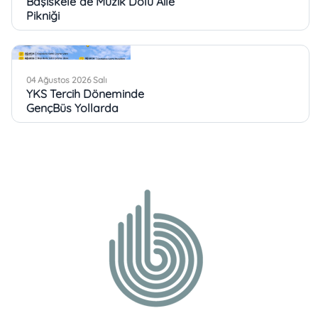
Başiskele´de Müzik Dolu Aile
Pikniği
04 Ağustos 2026 Salı
YKS Tercih Döneminde
GençBüs Yollarda
03 Ağustos 2026 Pazartesi
Başiskele Türkiye´nin Kültür
Mozaiğine Ev Sahipliği Yaptı
03 Ağustos 2026 Pazartesi
Köşe Bucak Hizmet
Başiskele´de