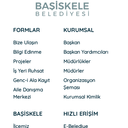
31 Temmuz 2026 Cuma
Başiskele Pastacılık
Akademisi Ülke TV
FORMLAR
KURUMSAL
Ekranlarında
Bize Ulaşın
Başkan
Bilgi Edinme
Başkan Yardımcıları
31 Temmuz 2026 Cuma
Başkan Özlü´den Yüzleri
Projeler
Müdürlükler
Güldüren Ziyaretler
İş Yeri Ruhsat
Müdürler
Genc-i Ala Kayıt
Organizasyon
Şeması
Aile Danışma
07 Ağustos 2026 Cuma
Başkan Özlü, Kitaphane´de
Merkezi
Kurumsal Kimlik
Gençlerle Buluştu
BAŞİSKELE
HIZLI ERİŞİM
İlçemiz
E-Belediye