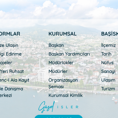
ORMLAR
KURUMSAL
BAŞİS
ze Ulaşın
Başkan
İlçemiz
lgi Edinme
Başkan Yardımcıları
Tarih
ojeler
Müdürlükler
Nüfus
 Yeri Ruhsat
Müdürler
Sanayi
nc-i Ala Kayıt
Organizasyon
Ulaşım
Şeması
ile Danışma
Turizm
erkezi
Kurumsal Kimlik