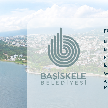
F
Bi
Bi
Pr
İş
Ge
A
M