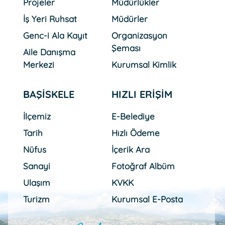
Projeler
Müdürlükler
İş Yeri Ruhsat
Müdürler
Genc-i Ala Kayıt
Organizasyon
Şeması
Aile Danışma
Merkezi
Kurumsal Kimlik
BAŞİSKELE
HIZLI ERİŞİM
İlçemiz
E-Belediye
Tarih
Hızlı Ödeme
Nüfus
İçerik Ara
Sanayi
Fotoğraf Albüm
Ulaşım
KVKK
Turizm
Kurumsal E-Posta