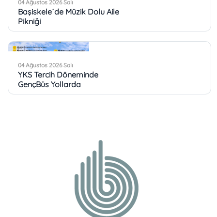
04 Ağustos 2026 Salı
YKS Tercih Döneminde
GençBüs Yollarda
03 Ağustos 2026 Pazartesi
Başiskele Türkiye´nin Kültür
Mozaiğine Ev Sahipliği Yaptı
03 Ağustos 2026 Pazartesi
Köşe Bucak Hizmet
Başiskele´de