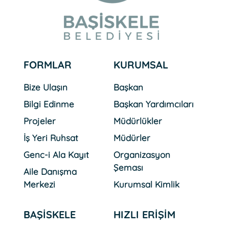
31 Temmuz 2026 Cuma
Başiskele Pastacılık
Akademisi Ülke TV
Ekranlarında
FORMLAR
KURUMSAL
31 Temmuz 2026 Cuma
Başkan Özlü´den Yüzleri
Bize Ulaşın
Başkan
Güldüren Ziyaretler
Bilgi Edinme
Başkan Yardımcıları
Projeler
Müdürlükler
İş Yeri Ruhsat
Müdürler
07 Ağustos 2026 Cuma
Başkan Özlü, Kitaphane´de
Genc-i Ala Kayıt
Organizasyon
Gençlerle Buluştu
Şeması
Aile Danışma
Merkezi
Kurumsal Kimlik
BAŞİSKELE
HIZLI ERİŞİM