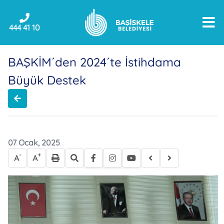
444 41 10
BAŞKİM´den 2024´te İstihdama
Büyük Destek
07 Ocak, 2025
-
+
A
A