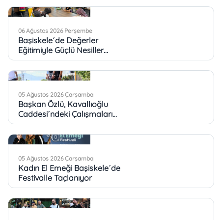
Başiskele´de Değerler
Eğitimiyle Güçlü Nesiller
Yetişiyor
05 Ağustos 2026 Çarşamba
Başkan Özlü, Kavallıoğlu
Caddesi´ndeki Çalışmaları
İnceledi
05 Ağustos 2026 Çarşamba
Kadın El Emeği Başiskele´de
Festivalle Taçlanıyor
04 Ağustos 2026 Salı
Başiskele´de Müzik Dolu Aile
Pikniği