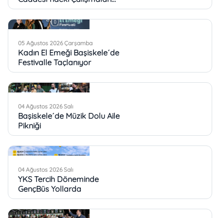
İnceledi
05 Ağustos 2026 Çarşamba
Kadın El Emeği Başiskele´de
Festivalle Taçlanıyor
04 Ağustos 2026 Salı
Başiskele´de Müzik Dolu Aile
Pikniği
04 Ağustos 2026 Salı
YKS Tercih Döneminde
GençBüs Yollarda