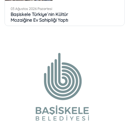
03 Ağustos 2026 Pazartesi
Başiskele Türkiye´nin Kültür
Mozaiğine Ev Sahipliği Yaptı
03 Ağustos 2026 Pazartesi
Köşe Bucak Hizmet
Başiskele´de
31 Temmuz 2026 Cuma
Başiskele Pastacılık
Akademisi Ülke TV
Ekranlarında
31 Temmuz 2026 Cuma
Başkan Özlü´den Yüzleri