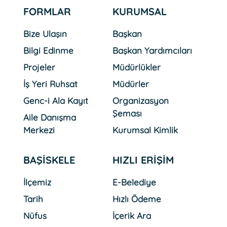
Güldüren Ziyaretler
FORMLAR
KURUMSAL
Bize Ulaşın
Başkan
Bilgi Edinme
Başkan Yardımcıları
07 Ağustos 2026 Cuma
Başkan Özlü, Kitaphane´de
Projeler
Müdürlükler
Gençlerle Buluştu
İş Yeri Ruhsat
Müdürler
Genc-i Ala Kayıt
Organizasyon
Şeması
Aile Danışma
06 Ağustos 2026 Perşembe
Başiskele´de Değerler
Merkezi
Kurumsal Kimlik
Eğitimiyle Güçlü Nesiller
Yetişiyor
BAŞİSKELE
HIZLI ERİŞİM
İlçemiz
E-Belediye
Tarih
Hızlı Ödeme
Nüfus
İçerik Ara