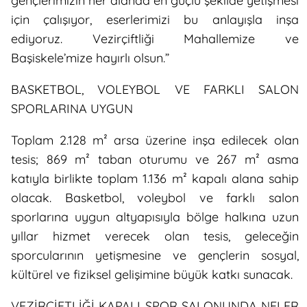
gençlerimizin her alanda en güçlü şekilde yetişmesi
için çalışıyor, eserlerimizi bu anlayışla inşa
ediyoruz. Vezirçiftliği Mahallemize ve
Başiskele’mize hayırlı olsun.”
BASKETBOL, VOLEYBOL VE FARKLI SALON
SPORLARINA UYGUN
Toplam 2.128 m² arsa üzerine inşa edilecek olan
tesis; 869 m² taban oturumu ve 267 m² asma
katıyla birlikte toplam 1.136 m² kapalı alana sahip
olacak. Basketbol, voleybol ve farklı salon
sporlarına uygun altyapısıyla bölge halkına uzun
yıllar hizmet verecek olan tesis, geleceğin
sporcularının yetişmesine ve gençlerin sosyal,
kültürel ve fiziksel gelişimine büyük katkı sunacak.
VEZİRÇİFTLİĞİ KAPALI SPOR SALONUNDA NELER