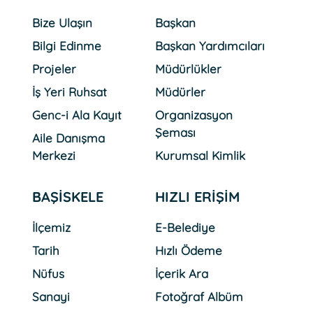
Bize Ulaşın
Başkan
Bilgi Edinme
Başkan Yardımcıları
30 Temmuz 2026 Perşembe
Başiskele´nin 4.Yöresel
Projeler
Müdürlükler
Kültür Festivali Başlıyor
İş Yeri Ruhsat
Müdürler
Genc-i Ala Kayıt
Organizasyon
Şeması
Aile Danışma
06 Ağustos 2026 Perşembe
Başiskele´de Değerler
Merkezi
Kurumsal Kimlik
Eğitimiyle Güçlü Nesiller
Yetişiyor
BAŞİSKELE
HIZLI ERİŞİM
İlçemiz
E-Belediye
Tarih
Hızlı Ödeme
Nüfus
İçerik Ara
Sanayi
Fotoğraf Albüm