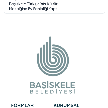
Başiskele Türkiye´nin Kültür
Mozaiğine Ev Sahipliği Yaptı
03 Ağustos 2026 Pazartesi
Köşe Bucak Hizmet
Başiskele´de
31 Temmuz 2026 Cuma
Başiskele Pastacılık
Akademisi Ülke TV
Ekranlarında
31 Temmuz 2026 Cuma
Başkan Özlü´den Yüzleri
Güldüren Ziyaretler
FORMLAR
KURUMSAL