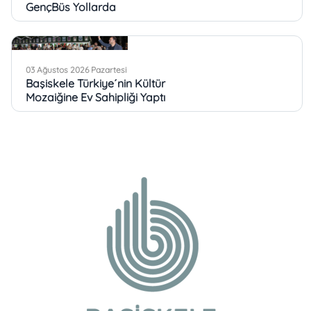
GençBüs Yollarda
03 Ağustos 2026 Pazartesi
Başiskele Türkiye´nin Kültür
Mozaiğine Ev Sahipliği Yaptı
03 Ağustos 2026 Pazartesi
Köşe Bucak Hizmet
Başiskele´de
31 Temmuz 2026 Cuma
Başiskele Pastacılık
Akademisi Ülke TV
Ekranlarında