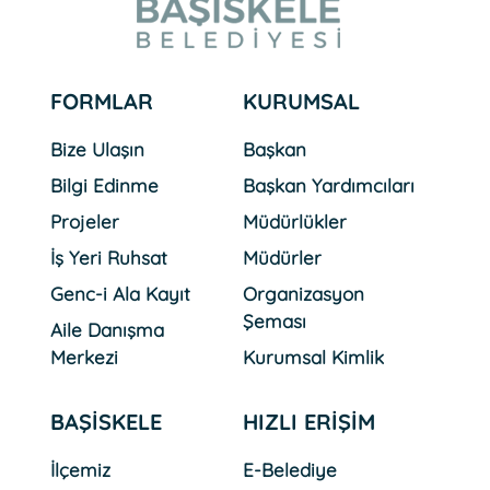
31 Temmuz 2026 Cuma
Başkan Özlü´den Yüzleri
Güldüren Ziyaretler
FORMLAR
KURUMSAL
Bize Ulaşın
Başkan
Bilgi Edinme
Başkan Yardımcıları
30 Temmuz 2026 Perşembe
Başiskele´nin 4.Yöresel
Projeler
Müdürlükler
Kültür Festivali Başlıyor
İş Yeri Ruhsat
Müdürler
Genc-i Ala Kayıt
Organizasyon
Şeması
Aile Danışma
06 Ağustos 2026 Perşembe
Başiskele´de Değerler
Merkezi
Kurumsal Kimlik
Eğitimiyle Güçlü Nesiller
Yetişiyor
BAŞİSKELE
HIZLI ERİŞİM
İlçemiz
E-Belediye