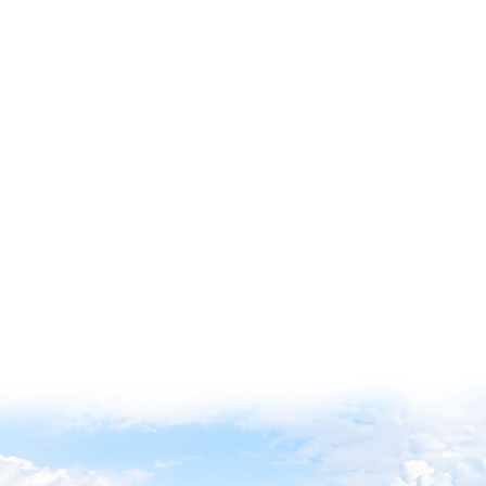
30 Temmuz 2026 Perşembe
"Gelecek Nesillere Yeşil Bir
Miras Bırakıyoruz"
05 Ağustos 2026 Çarşamba
Başkan Özlü, Kavallıoğlu
Caddesi´ndeki Çalışmaları
İnceledi