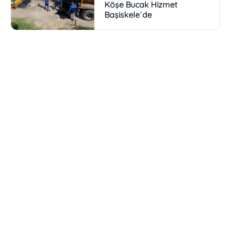
Köşe Bucak Hizmet
Başiskele´de
31 Temmuz 2026 Cuma
Başiskele Pastacılık
Akademisi Ülke TV
Ekranlarında
31 Temmuz 2026 Cuma
Başkan Özlü´den Yüzleri
Güldüren Ziyaretler
30 Temmuz 2026 Perşembe
Başiskele´nin 4.Yöresel
Kültür Festivali Başlıyor