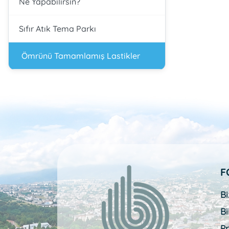
Ne Yapabilirsin?
Sıfır Atık Tema Parkı
Ömrünü Tamamlamış Lastikler
F
Bi
Bi
Pr