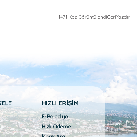
1471 Kez Görüntülendi
Geri
Yazdır
KELE
HIZLI ERİŞİM
E-Belediye
Hızlı Ödeme
İçerik Ara