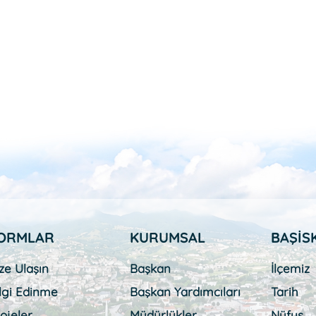
ORMLAR
KURUMSAL
BAŞİS
ze Ulaşın
Başkan
İlçemiz
lgi Edinme
Başkan Yardımcıları
Tarih
ojeler
Müdürlükler
Nüfus