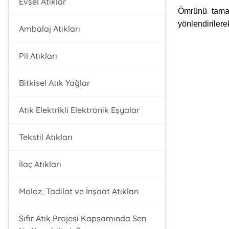
Evsel Atıklar
Ömrünü tamaml
yönlendirilere
Ambalaj Atıkları
Pil Atıkları
Spor
Kent Konseyi
Muhtarlar
Doküman
Ne Nerede?
Etik Kurulu
Bitkisel Atık Yağlar
Yönetimi
Futbol , Basketbol ,
Türkiye içindeki
Mahalle
İlçemizde bulunan
Güreş , Satranç
Etik kurul yapımızı
stratejik konumu
K
Kurumumuz ait tüm
Atık Elektrikli Elektronik Eşyalar
temsilcilerimiz ve
önemli yerlerin
inceleyin
dökümanları
iletişim bilgileri
listeleyin
inceleyin
Tekstil Atıkları
İlaç Atıkları
Moloz, Tadilat ve İnşaat Atıkları
Sıfır Atık Projesi Kapsamında Sen